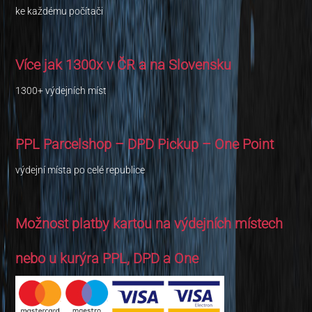
ke každému počítači
Více jak 1300x v ČR a na Slovensku
1300+ výdejních míst
PPL Parcelshop – DPD Pickup – One Point
výdejní místa po celé republice
Možnost platby kartou na výdejních místech
nebo u kurýra PPL, DPD a One