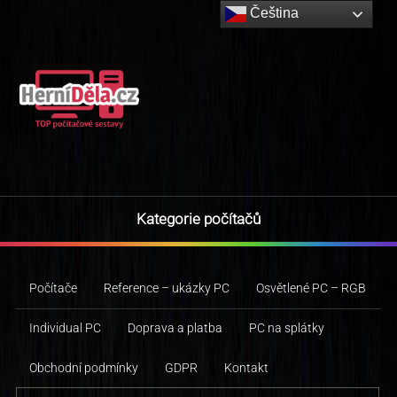
Čeština‎
Kategorie počítačů
Počítače
Reference – ukázky PC
Osvětlené PC – RGB
Individual PC
Doprava a platba
PC na splátky
Obchodní podmínky
GDPR
Kontakt