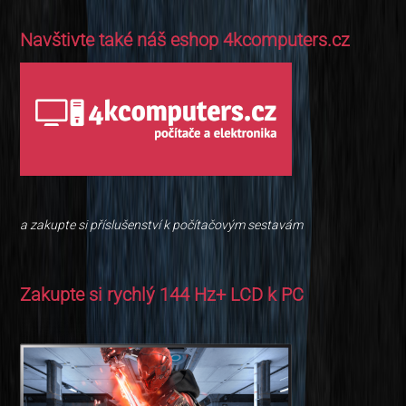
Navštivte také náš eshop 4kcomputers.cz
a zakupte si příslušenství k počítačovým sestavám
Zakupte si rychlý 144 Hz+ LCD k PC