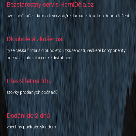
Bezstarostný servis HerníDěla.cz
svoz počítače zdarma k servisu/reklamaci s krátkou dobou řešení
Dlouholetá zkušenost
ryze česká firma s dlouholetou zkušeností, veškeré komponenty
pochází z oficiální české distribuce
Přes 9 let na trhu
stovky prodaných počítačů
Dodání do 2 dnů
všechny počítače skladem