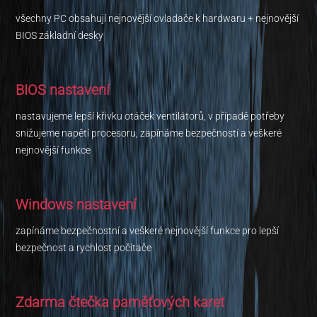
všechny PC obsahují nejnovější ovladače k hardwaru + nejnovější
BIOS základní desky
BIOS nastavení
nastavujeme lepší křivku otáček ventilátorů, v případě potřeby
snižujeme napětí procesoru, zapínáme bezpečností a veškeré
nejnovější funkce
Windows nastavení
zapínáme bezpečnostní a veškeré nejnovější funkce pro lepší
bezpečnost a rychlost počítače
Zdarma čtečka paměťových karet