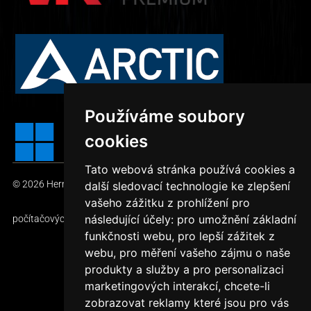
Používáme soubory
cookies
Tato webová stránka používá cookies a
© 2026
HerníDěla.cz – TOP počítačové sestavy
— Prodej
další sledovací technologie ke zlepšení
vašeho zážitku z prohlížení pro
následující účely:
pro umožnění základní
počítačových sestav
funkčnosti webu
,
pro lepší zážitek z
webu
,
pro měření vašeho zájmu o naše
produkty a služby a pro personalizaci
Vytvořil Jan Slezák
marketingových interakcí
,
chcete-li
zobrazovat reklamy které jsou pro vás