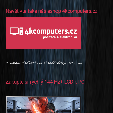
Navštivte také náš eshop 4kcomputers.cz
a zakupte si příslušenství k počítačovým sestavám
Zakupte si rychlý 144 Hz+ LCD k PC