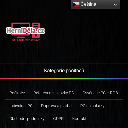
Čeština‎
Kategorie počítačů
Počítače
Reference – ukázky PC
Osvětlené PC – RGB
Individual PC
Doprava a platba
PC na splátky
Obchodní podmínky
GDPR
Kontakt