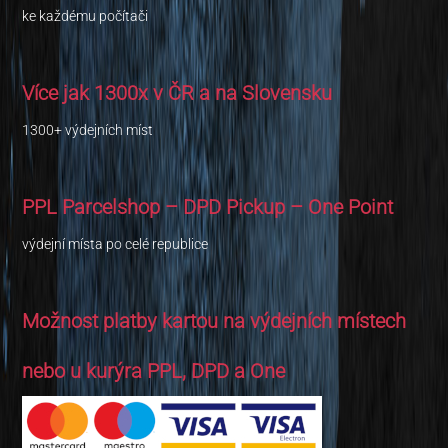
ke každému počítači
Více jak 1300x v ČR a na Slovensku
1300+ výdejních míst
PPL Parcelshop – DPD Pickup – One Point
výdejní místa po celé republice
Možnost platby kartou na výdejních místech
nebo u kurýra PPL, DPD a One