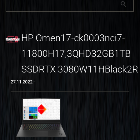
HP Omen17-ck0003nci7-
11800H17,3QHD32GB1TB
SSDRTX 3080W11HBlack2R
27.11.2022 -