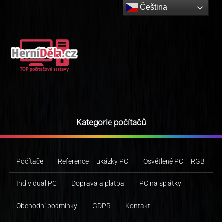
Čeština‎
Kategorie počítačů
Počítače
Reference – ukázky PC
Osvětlené PC – RGB
Individual PC
Doprava a platba
PC na splátky
Obchodní podmínky
GDPR
Kontakt