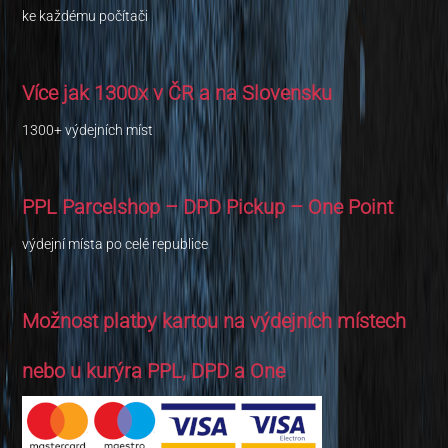
ke každému počítači
Více jak 1300x v ČR a na Slovensku
1300+ výdejních míst
PPL Parcelshop – DPD Pickup – One Point
výdejní místa po celé republice
Možnost platby kartou na výdejních místech
nebo u kurýra PPL, DPD a One