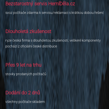
Bezstarostný servis HerníDěla.cz
svoz počítače zdarma k servisu/reklamaci s krátkou dobou řešení
Dlouholetá zkušenost
ryze česká firma s dlouholetou zkušeností, veškeré komponenty
pochází z oficiální české distribuce
Přes 9 let na trhu
stovky prodaných počítačů
Dodání do 2 dnů
všechny počítače skladem