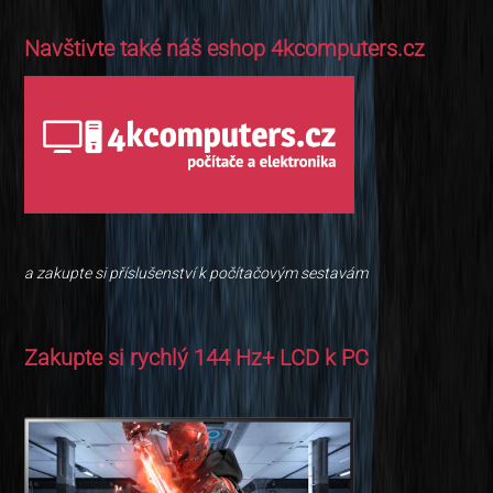
Navštivte také náš eshop 4kcomputers.cz
a zakupte si příslušenství k počítačovým sestavám
Zakupte si rychlý 144 Hz+ LCD k PC