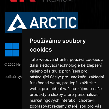
Používáme soubory
cookies
Tato webová stránka používá cookies a
© 2026
HerníDěla.cz – TOP počítačové sestavy
— Prodej
další sledovací technologie ke zlepšení
vašeho zážitku z prohlížení pro
následující účely:
pro umožnění základní
počítačových sestav
funkčnosti webu
,
pro lepší zážitek z
webu
,
pro měření vašeho zájmu o naše
produkty a služby a pro personalizaci
Vytvořil Jan Slezák
marketingových interakcí
,
chcete-li
zobrazovat reklamy které jsou pro vás