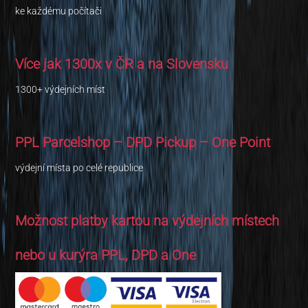
ke každému počítači
Více jak 1300x v ČR a na Slovensku
1300+ výdejních míst
PPL Parcelshop – DPD Pickup – One Point
výdejní místa po celé republice
Možnost platby kartou na výdejních místech
nebo u kurýra PPL, DPD a One