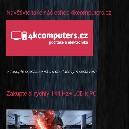
Navštivte také náš eshop 4kcomputers.cz
a zakupte si příslušenství k počítačovým sestavám
Zakupte si rychlý 144 Hz+ LCD k PC