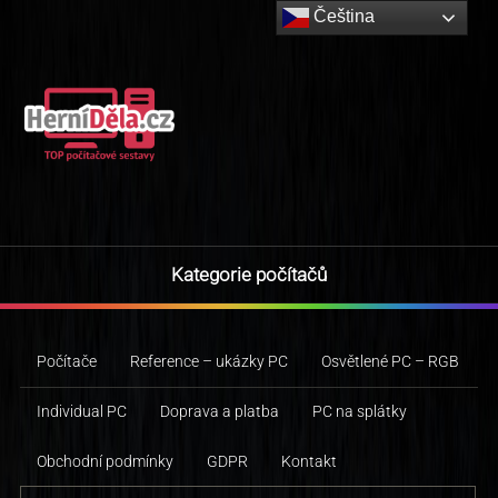
Čeština‎
Kategorie počítačů
Počítače
Reference – ukázky PC
Osvětlené PC – RGB
Individual PC
Doprava a platba
PC na splátky
Obchodní podmínky
GDPR
Kontakt