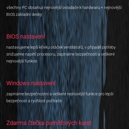
všechny PC obsahují nejnovější ovladače k hardwaru + nejnovější
BIOS základní desky
BIOS nastavení
nastavujeme lepší křivku otáček ventilátorů, v případě potřeby
snižujeme napětí procesoru, zapínáme bezpečností a veškeré
nejnovější funkce
Windows nastavení
zapínáme bezpečnostní a veškeré nejnovější funkce pro lepší
bezpečnost a rychlost počítače
Zdarma čtečka paměťových karet