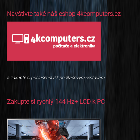
Navštivte také náš eshop 4kcomputers.cz
a zakupte si příslušenství k počítačovým sestavám
Zakupte si rychlý 144 Hz+ LCD k PC