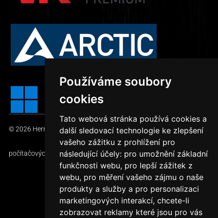
Používáme soubory
cookies
Tato webová stránka používá cookies a
© 2026
HerníDěla.cz – TOP počítačové sestavy
— Prodej
další sledovací technologie ke zlepšení
vašeho zážitku z prohlížení pro
následující účely:
pro umožnění základní
počítačových sestav
funkčnosti webu
,
pro lepší zážitek z
webu
,
pro měření vašeho zájmu o naše
produkty a služby a pro personalizaci
Vytvořil Jan Slezák
marketingových interakcí
,
chcete-li
zobrazovat reklamy které jsou pro vás