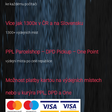
ke každému počítači
Více jak 1300x v ČR a na Slovensku
1300+ výdejních míst
PPL Parcelshop – DPD Pickup – One Point
výdejní místa po celé republice
Možnost platby kartou na výdejních místech
nebo u kurýra PPL, DPD a One