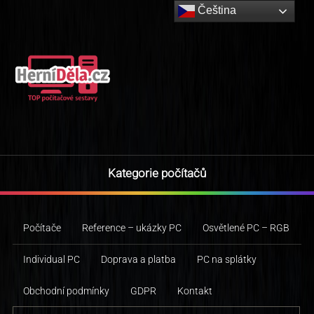
Čeština‎
Kategorie počítačů
Počítače
Reference – ukázky PC
Osvětlené PC – RGB
Individual PC
Doprava a platba
PC na splátky
Obchodní podmínky
GDPR
Kontakt