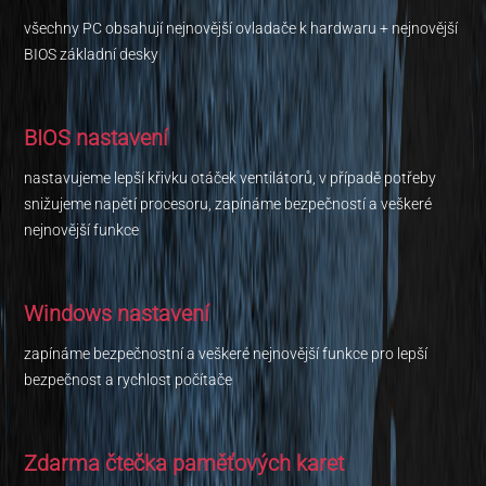
všechny PC obsahují nejnovější ovladače k hardwaru + nejnovější
BIOS základní desky
BIOS nastavení
nastavujeme lepší křivku otáček ventilátorů, v případě potřeby
snižujeme napětí procesoru, zapínáme bezpečností a veškeré
nejnovější funkce
Windows nastavení
zapínáme bezpečnostní a veškeré nejnovější funkce pro lepší
bezpečnost a rychlost počítače
Zdarma čtečka paměťových karet