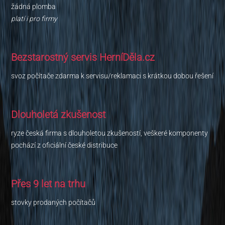
žádná plomba
platí i pro firmy
Bezstarostný servis HerníDěla.cz
svoz počítače zdarma k servisu/reklamaci s krátkou dobou řešení
Dlouholetá zkušenost
ryze česká firma s dlouholetou zkušeností, veškeré komponenty
pochází z oficiální české distribuce
Přes 9 let na trhu
stovky prodaných počítačů