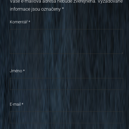
Vaše e-mailová adresa nebude zveřejněna.
Vyžadované
informace jsou označeny
*
Komentář
*
Jméno
*
E-mail
*