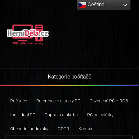
Čeština‎
Kategorie počítačů
Počítače
Reference – ukázky PC
Osvětlené PC – RGB
Individual PC
Doprava a platba
PC na splátky
Obchodní podmínky
GDPR
Kontakt