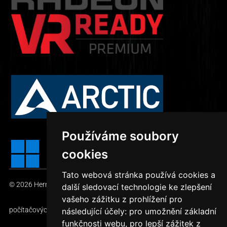
Používáme soubory
cookies
Tato webová stránka používá cookies a
© 2026
HerníDěla.cz – TOP počítačové sestavy
— Prodej
další sledovací technologie ke zlepšení
vašeho zážitku z prohlížení pro
počítačových sestav
následující účely:
pro umožnění základní
funkčnosti webu
,
pro lepší zážitek z