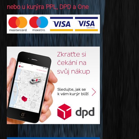
nebo u kurýra PPL, DPD a One