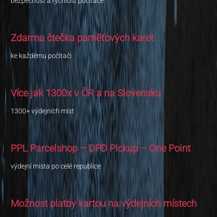
bezpečnost a rychlost počítače
Zdarma čtečka paměťových karet
ke každému počítači
Více jak 1300x v ČR a na Slovensku
1300+ výdejních míst
PPL Parcelshop – DPD Pickup – One Point
výdejní místa po celé republice
Možnost platby kartou na výdejních místech